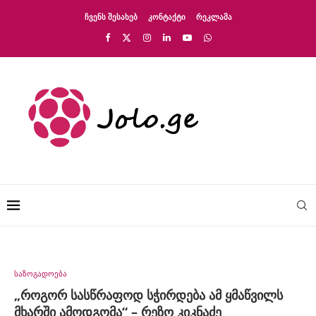
ᲩᲕᲔᲜᲡ ᲨᲔᲡᲐᲮᲔᲑ
ᲙᲝᲜᲢᲐᲥᲢᲘ
ᲠᲔᲙᲚᲐᲛᲐ
საზოგადოება
„როგორ სასწრაფოდ სჭირდება ამ ყმაწვილს
მხარში ამოდგომა“ – რეზო კიკნაძე