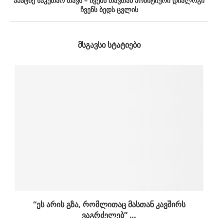
აპატიე საკუთარ თავს – ჩვენს თავთან პოზიტიური დიალოგი
ჩვენს ბედს ცვლის
ᲛᲡᲒᲐᲕᲡᲘ ᲡᲢᲐᲢᲘᲔᲑᲘ
“ეს არის გზა, რომლითაც მასთან კავშირს
ვაგრძელებ” …