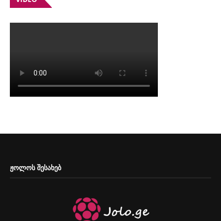
ᲟᲝᲚᲝᲡ ᲨᲔᲡᲐᲮᲔᲑ