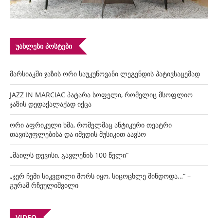
ᲣᲐᲮᲚᲔᲡᲘ ᲞᲝᲡᲢᲔᲑᲘ
მარსიაკში ჯაზის ორი საუკუნოვანი ლეგენდის პატივსაცემად
JAZZ IN MARCIAC პატარა სოფელი, რომელიც მსოფლიო
ჯაზის დედაქალაქად იქცა
ორი აფრიკული ხმა, რომელმაც ანტიკური თეატრი
თავისუფლებისა და იმედის მუსიკით აავსო
„მაილს დევისი, გავლენის 100 წელი“
„ჯერ ჩემი სიკვდილი შორს იყო, სიცოცხლე მინდოდა…“ –
გურამ რჩეულიშვილი
VIDEO