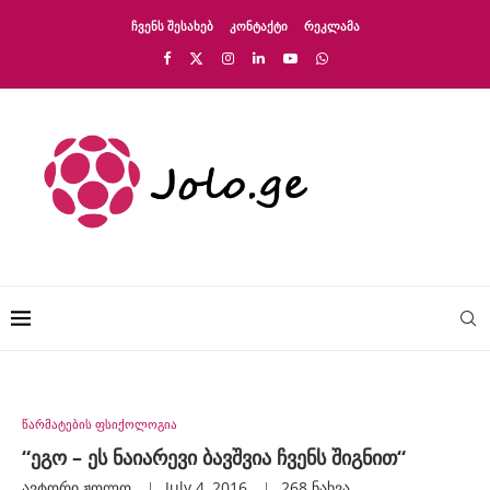
ᲩᲕᲔᲜᲡ ᲨᲔᲡᲐᲮᲔᲑ
ᲙᲝᲜᲢᲐᲥᲢᲘ
ᲠᲔᲙᲚᲐᲛᲐ
წარმატების ფსიქოლოგია
“ეგო – ეს ნაიარევი ბავშვია ჩვენს შიგნით“
ავტორი
Ჟოლო
July 4, 2016
268
ნახვა