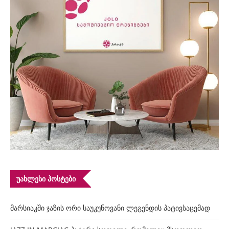
ᲣᲐᲮᲚᲔᲡᲘ ᲞᲝᲡᲢᲔᲑᲘ
მარსიაკში ჯაზის ორი საუკუნოვანი ლეგენდის პატივსაცემად