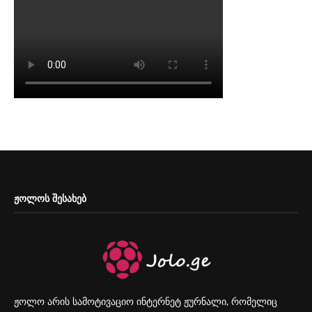
ᲟᲝᲚᲝᲡ ᲨᲔᲡᲐᲮᲔᲑ
ჟოლო არის სამოტივაციო ინტერნეტ ჟურნალი, რომელიც