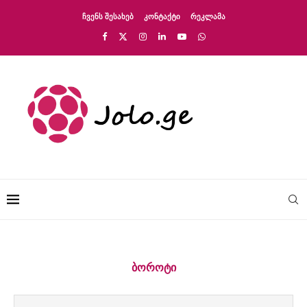
ᲩᲕᲔᲜᲡ ᲨᲔᲡᲐᲮᲔᲑ
ᲙᲝᲜᲢᲐᲥᲢᲘ
ᲠᲔᲙᲚᲐᲛᲐ
ᲑᲝᲠᲝᲢᲘ