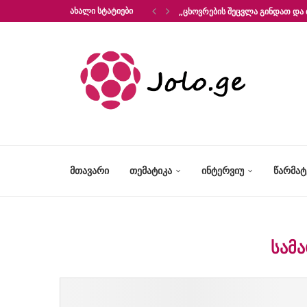
ᲐᲮᲐᲚᲘ ᲡᲢᲐᲢᲘᲔᲑᲘ
„ᲪᲮᲝᲕᲠᲔᲑᲘᲡ ᲨᲔᲪᲕᲚᲐ ᲒᲘᲜᲓᲐᲗ ᲓᲐ 
ᲛᲗᲐᲕᲐᲠᲘ
ᲗᲔᲛᲐᲢᲘᲙᲐ
ᲘᲜᲢᲔᲠᲕᲘᲣ
ᲬᲐᲠᲛᲐ
ᲡᲐᲛ