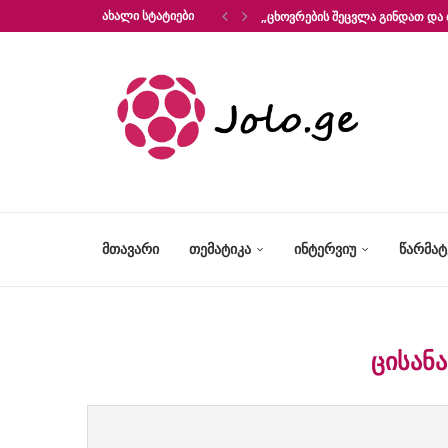
ᲐᲮᲐᲚᲘ ᲡᲢᲐᲢᲘᲔᲑᲘ
„ᲪᲮᲝᲕᲠᲔᲑᲘᲡ ᲨᲔᲪᲕᲚᲐ ᲒᲘᲜᲓᲐᲗ ᲓᲐ 
ᲛᲗᲐᲕᲐᲠᲘ
ᲗᲔᲛᲐᲢᲘᲙᲐ
ᲘᲜᲢᲔᲠᲕᲘᲣ
ᲬᲐᲠᲛᲐ
ᲪᲘᲡᲐᲜ