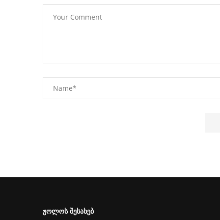
ᲟᲝᲚᲝᲡ ᲨᲔᲡᲐᲮᲔᲑ