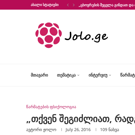
ᲐᲮᲐᲚᲘ ᲡᲢᲐᲢᲘᲔᲑᲘ
„ᲪᲮᲝᲕᲠᲔᲑᲘᲡ ᲨᲔᲪᲕᲚᲐ ᲒᲘᲜᲓᲐᲗ ᲓᲐ 
ᲛᲗᲐᲕᲐᲠᲘ
ᲗᲔᲛᲐᲢᲘᲙᲐ
ᲘᲜᲢᲔᲠᲕᲘᲣ
ᲬᲐᲠᲛᲐ
წარმატების ფსიქოლოგია
„თქვენ შეგიძლიათ, რადგ
ავტორი
Ჟოლო
July 26, 2016
109
ნახვა