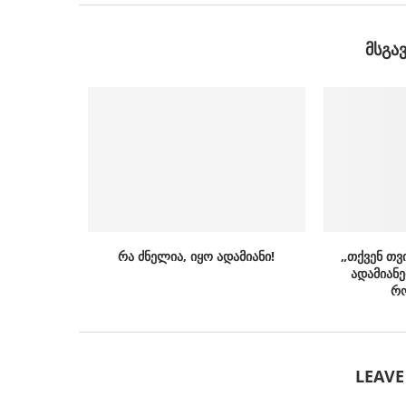
ᲛᲡᲒᲐ
რა ძნელია, იყო ადამიანი!
„თქვენ თვ
ადამიანე
რო
LEAV