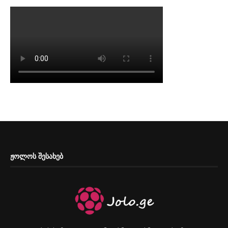
ᲟᲝᲚᲝᲡ ᲨᲔᲡᲐᲮᲔᲑ