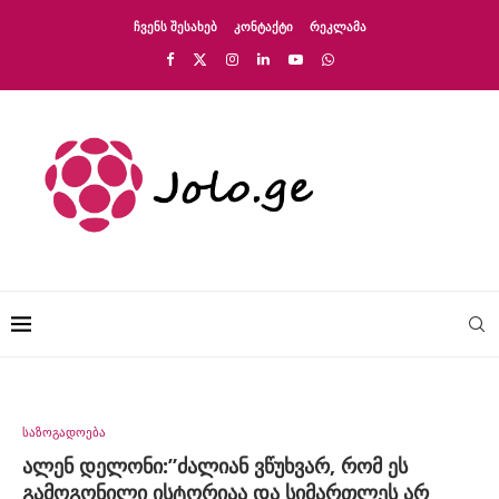
ᲩᲕᲔᲜᲡ ᲨᲔᲡᲐᲮᲔᲑ
ᲙᲝᲜᲢᲐᲥᲢᲘ
ᲠᲔᲙᲚᲐᲛᲐ
საზოგადოება
ალენ დელონი:”ძალიან ვწუხვარ, რომ ეს
გამოგონილი ისტორიაა და სიმართლეს არ