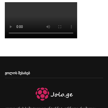
ᲟᲝᲚᲝᲡ ᲨᲔᲡᲐᲮᲔᲑ