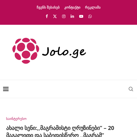
ᲩᲕᲔᲜᲡ ᲨᲔᲡᲐᲮᲔᲑ
ᲙᲝᲜᲢᲐᲥᲢᲘ
ᲠᲔᲙᲚᲐᲛᲐ
საინტერესო
ახალი სენი:,,მაგრამისტი ღრუზინები” – 20
მაგალითი და საბედისწერო ,,მაგრამ”