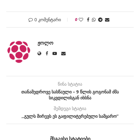
0 კომენტარი
0
ᲟᲝᲚᲝ
წინა სტატია
თანამედროვე სასწაული – 9 წლის გოგონამ ძმა
სიკვდილისგან იხსნა
შემდეგი სტატია
,,გულს მირევს ეს გაფილიტერებული სამყარო”
ᲛᲡᲒᲐᲕᲡᲘ ᲡᲢᲐᲢᲘᲔᲑᲘ