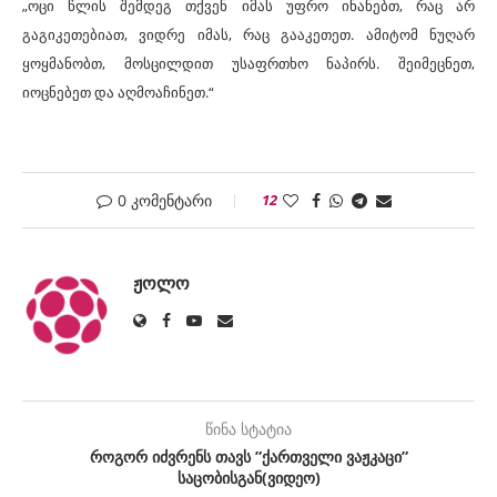
„ოცი წლის შემდეგ თქვენ იმას უფრო ინანებთ, რაც არ
გაგიკეთებიათ, ვიდრე იმას, რაც გააკეთეთ. ამიტომ ნუღარ
ყოყმანობთ, მოსცილდით უსაფრთხო ნაპირს. შეიმეცნეთ,
იოცნებეთ და აღმოაჩინეთ.“
0 კომენტარი
12
ᲟᲝᲚᲝ
წინა სტატია
როგორ იძვრენს თავს ”ქართველი ვაჟკაცი”
საცობისგან(ვიდეო)