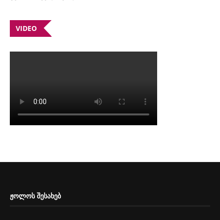
VIDEO
ᲟᲝᲚᲝᲡ ᲨᲔᲡᲐᲮᲔᲑ