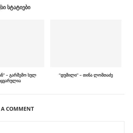
ᲕᲡᲘ ᲡᲢᲐᲢᲘᲔᲑᲘ
ან” – გარშემო სულ
“დუმილი” – თინა ლომთაძე
იყვარულია
E A COMMENT