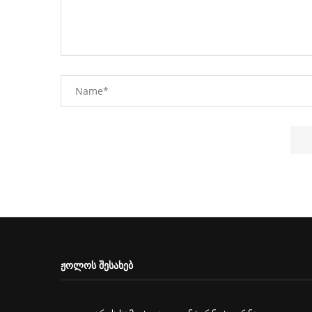
ᲟᲝᲚᲝᲡ ᲨᲔᲡᲐᲮᲔᲑ