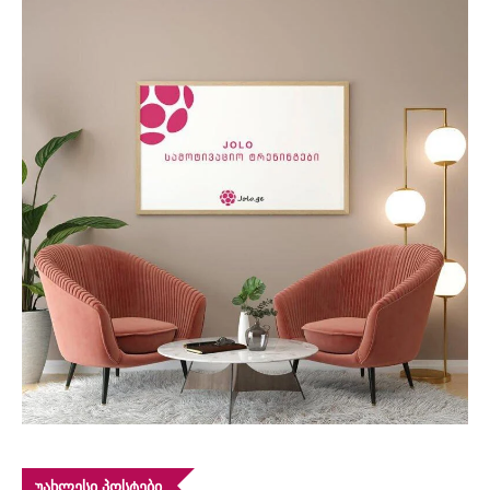
ᲣᲐᲮᲚᲔᲡᲘ ᲞᲝᲡᲢᲔᲑᲘ