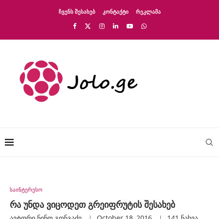
ᲩᲕᲔᲜᲡ ᲨᲔᲡᲐᲮᲔᲑ
ᲙᲝᲜᲢᲐᲥᲢᲘ
ᲠᲔᲙᲚᲐᲛᲐ
საინტერესო
რა უნდა ვიცოდეთ გრეიფრუტის შესახებ
ავტორი
Ნინო Გონგაძე
October 18, 2016
141
ნახვა