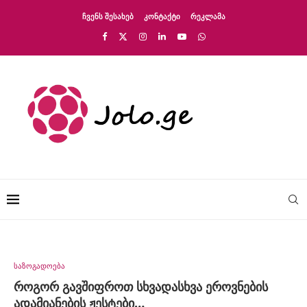
ᲩᲕᲔᲜᲡ ᲨᲔᲡᲐᲮᲔᲑ
ᲙᲝᲜᲢᲐᲥᲢᲘ
ᲠᲔᲙᲚᲐᲛᲐ
საზოგადოება
როგორ გავშიფროთ სხვადასხვა ეროვნების
ადამიანების ჟესტები…