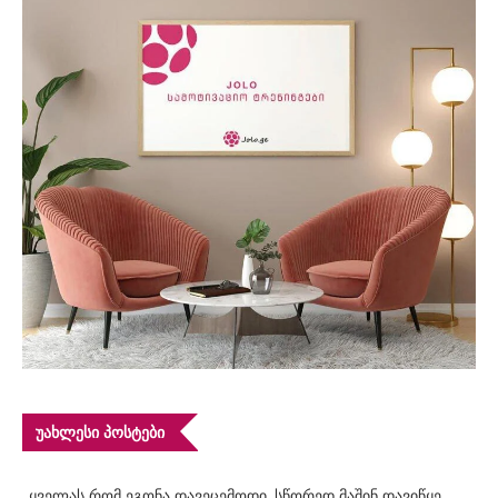
ᲣᲐᲮᲚᲔᲡᲘ ᲞᲝᲡᲢᲔᲑᲘ
„ყველას რომ ეგონა დავეცემოდი, სწორედ მაშინ დავიწყე