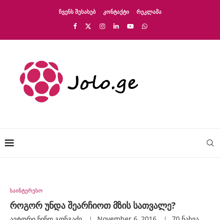
ᲩᲕᲔᲜᲡ ᲨᲔᲡᲐᲮᲔᲑ
ᲙᲝᲜᲢᲐᲥᲢᲘ
ᲠᲔᲙᲚᲐᲛᲐ
საინტერესო
როგორ უნდა შეარჩიოთ მზის სათვალე?
ავტორი
Ნინო Გონგაძე
November 6, 2016
70
ნახვა