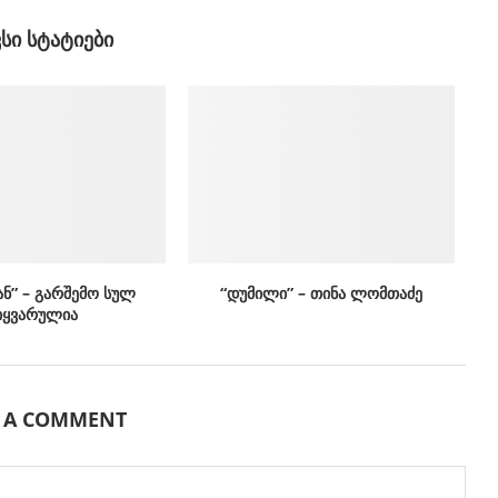
ᲕᲡᲘ ᲡᲢᲐᲢᲘᲔᲑᲘ
ან” – გარშემო სულ
“დუმილი” – თინა ლომთაძე
იყვარულია
E A COMMENT