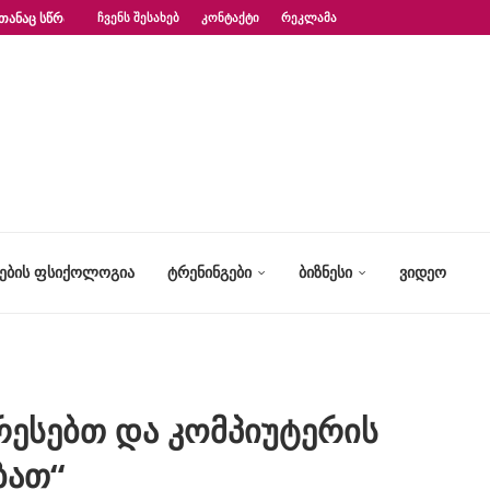
ᲗᲐᲜᲐᲪ ᲡᲬᲠᲐᲤᲐᲓ?“ – ᲤᲡᲘᲥᲝᲚᲝᲒᲘᲡ...
ᲩᲕᲔᲜᲡ ᲨᲔᲡᲐᲮᲔᲑ
ᲙᲝᲜᲢᲐᲥᲢᲘ
ᲠᲔᲙᲚᲐᲛᲐ
ᲢᲔᲑᲘᲡ ᲤᲡᲘᲥᲝᲚᲝᲒᲘᲐ
ᲢᲠᲔᲜᲘᲜᲒᲔᲑᲘ
ᲑᲘᲖᲜᲔᲡᲘ
ᲕᲘᲓᲔᲝ
რესებთ და კომპიუტერის
ბათ“