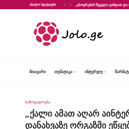
ᲐᲮᲐᲚᲘ ᲡᲢᲐᲢᲘᲔᲑᲘ
„ᲪᲮᲝᲕᲠᲔᲑᲘᲡ ᲨᲔᲪᲕᲚᲐ ᲒᲘᲜᲓᲐᲗ ᲓᲐ 
ᲛᲗᲐᲕᲐᲠᲘ
ᲗᲔᲛᲐᲢᲘᲙᲐ
ᲘᲜᲢᲔᲠᲕᲘᲣ
ᲬᲐᲠᲛᲐ
საზოგადოება
„ქალი ამათ აღარ აინტე
დანახვაზე ორგაზმი ეწყე