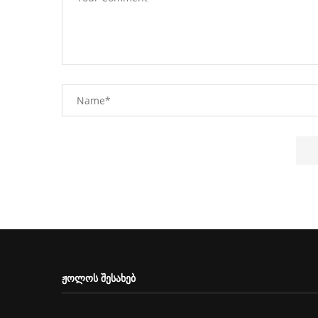
ᲟᲝᲚᲝᲡ ᲨᲔᲡᲐᲮᲔᲑ