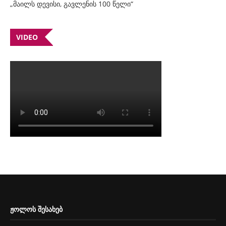
„მაილს დევისი, გავლენის 100 წელი“
VIDEO
ᲟᲝᲚᲝᲡ ᲨᲔᲡᲐᲮᲔᲑ