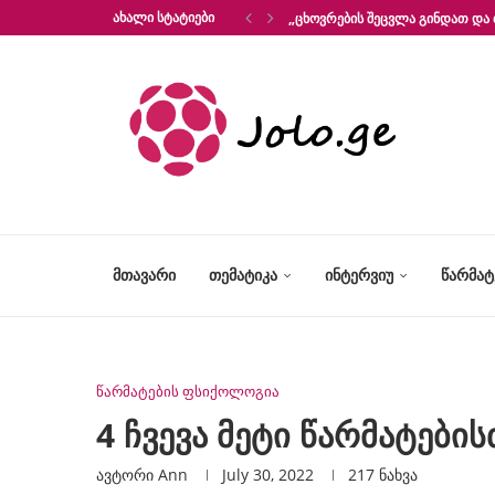
ᲐᲮᲐᲚᲘ ᲡᲢᲐᲢᲘᲔᲑᲘ
„ᲪᲮᲝᲕᲠᲔᲑᲘᲡ ᲨᲔᲪᲕᲚᲐ ᲒᲘᲜᲓᲐᲗ ᲓᲐ 
ᲛᲗᲐᲕᲐᲠᲘ
ᲗᲔᲛᲐᲢᲘᲙᲐ
ᲘᲜᲢᲔᲠᲕᲘᲣ
ᲬᲐᲠᲛᲐ
წარმატების ფსიქოლოგია
4 ჩვევა მეტი წარმატები
ავტორი
Ann
July 30, 2022
217
ნახვა