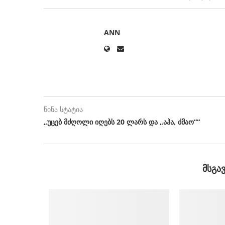
ANN
წინა სტატია
„უცებ მძღოლი იღებს 20 ლარს და „აჰა, ძმაო““
ᲛᲡᲒᲐ