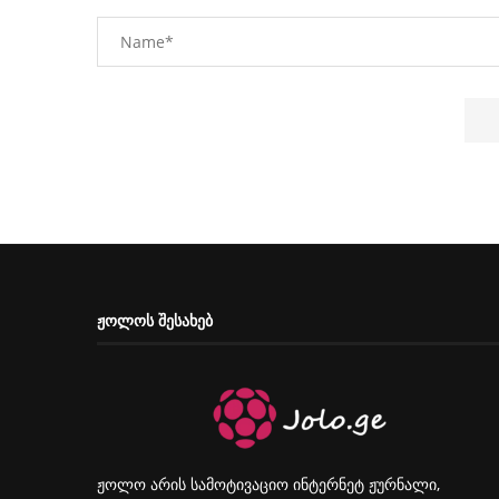
ᲟᲝᲚᲝᲡ ᲨᲔᲡᲐᲮᲔᲑ
ჟოლო არის სამოტივაციო ინტერნეტ ჟურნალი,