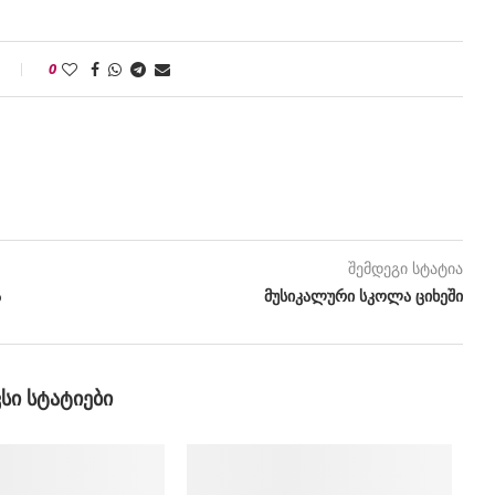
0
შემდეგი სტატია
ა
მუსიკალური სკოლა ციხეში
ᲕᲡᲘ ᲡᲢᲐᲢᲘᲔᲑᲘ