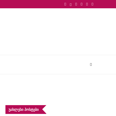
ᲣᲐᲮᲚᲔᲡᲘ ᲞᲝᲡᲢᲔᲑᲘ