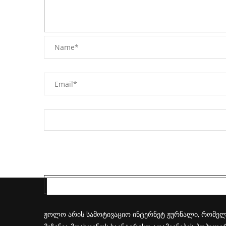
ᲟᲝᲚᲝᲡ ᲨᲔᲡᲐᲮᲔᲑ
ჟოლო არის სამოტივაციო ინტერნეტ ჟურნალი, რომელიც