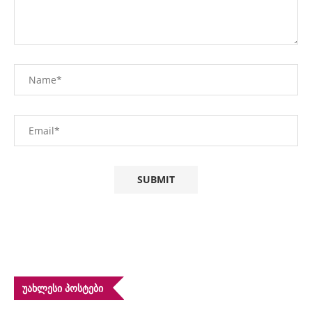
ᲣᲐᲮᲚᲔᲡᲘ ᲞᲝᲡᲢᲔᲑᲘ