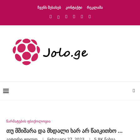
ᲩᲕᲔᲜᲡ ᲨᲔᲡᲐᲮᲔᲑ
ᲙᲝᲜᲢᲐᲥᲢᲘ
ᲠᲔᲙᲚᲐᲛᲐ
წარმატების ფსიქოლოგია
თუ მშიშარა და მხდალი ხარ არ წაიკითხო …
ავტორი
Ჟოლო
February 27, 2023
5.8K
ნახვა