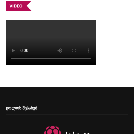
VIDEO
ᲟᲝᲚᲝᲡ ᲨᲔᲡᲐᲮᲔᲑ