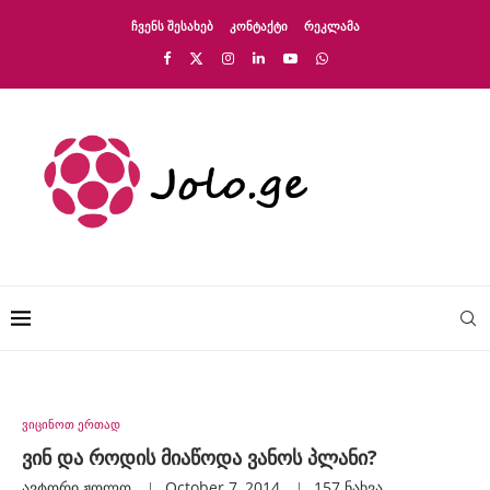
ᲩᲕᲔᲜᲡ ᲨᲔᲡᲐᲮᲔᲑ
ᲙᲝᲜᲢᲐᲥᲢᲘ
ᲠᲔᲙᲚᲐᲛᲐ
ვიცინოთ ერთად
ვინ და როდის მიაწოდა ვანოს პლანი?
ავტორი
Ჟოლო
October 7, 2014
157
ნახვა