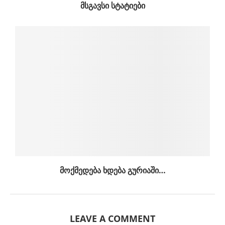
ᲛᲡᲒᲐᲕᲡᲘ ᲡᲢᲐᲢᲘᲔᲑᲘ
მოქმედება ხდება გურიაში…
LEAVE A COMMENT