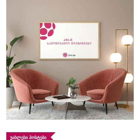
ᲣᲐᲮᲚᲔᲡᲘ ᲞᲝᲡᲢᲔᲑᲘ