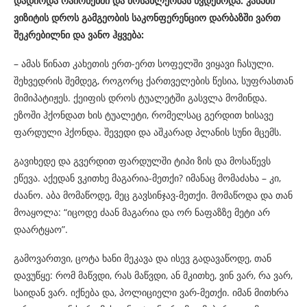
დადიოდა
რაიონებში
და
მოსახლეობას
ხვდებოდა
.
კასპში
ვიზიტის
დროს
გამგეობის
საკონფერენციო
დარბაზში
ვართ
შეკრებილნი
და
ვანო
ჰყვება
:
– ამას წინათ კახეთის ერთ-ერთ სოფელში ვიყავი ჩასული.
შეხვედრის შემდეგ, როგორც ქართველების წესია, სუფრასთან
მიმიპატიჟეს. ქეიფის დროს ტუალეტში გასვლა მომინდა.
ეზოში ჰქონდათ ხის ტუალეტი, რომელსაც გერდით ხისავე
ფარდული ჰქონდა. შევედი და აშკარად პლანის სუნი მცემს.
გავიხედე და გვერდით ფარდულში ტიპი ზის და მოსაწევს
ეწევა. აქედან ვკითხე მაგარია-მეთქი? იმანაც მომაძახა – კი,
ძაანო. აბა მომაწოდე, მეც გავსინჯავ-მეთქი. მომაწოდა და თან
მოაყოლა: “იცოდე ძაან მაგარია და ორ ნაფაზზე მეტი არ
დაარტყაო”.
გამოვართვი, ცოტა ხანი მეკავა და ისევ გადავაწოდე, თან
დავუწყე: რომ მაწვდი, რას მაწვდი, ან მკითხე, ვინ ვარ, რა ვარ,
საიდან ვარ. იქნება და, პოლიციელი ვარ-მეთქი. იმან მითხრა