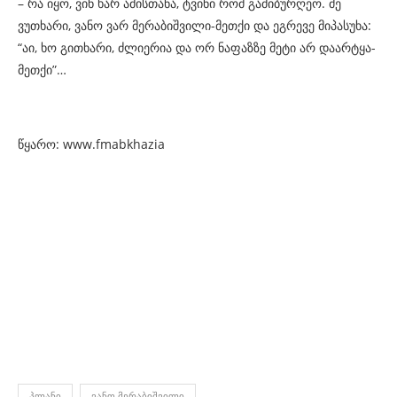
– რა იყო, ვინ ხარ ამისთანა, ტვინი რომ გამიბურღეო. მე
ვუთხარი, ვანო ვარ მერაბიშვილი-მეთქი და ეგრევე მიპასუხა:
“აი, ხო გითხარი, ძლიერია და ორ ნაფაზზე მეტი არ დაარტყა-
მეთქი”…
წყარო: www.fmabkhazia
ᲞᲚᲐᲜᲘ
ᲕᲐᲜᲝ ᲛᲔᲠᲐᲑᲘᲨᲕᲘᲚᲘ