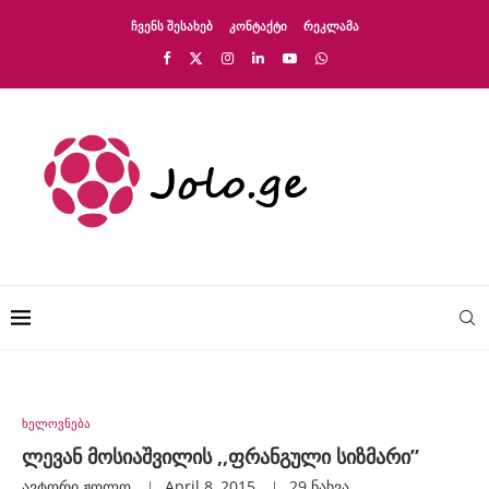
ᲩᲕᲔᲜᲡ ᲨᲔᲡᲐᲮᲔᲑ
ᲙᲝᲜᲢᲐᲥᲢᲘ
ᲠᲔᲙᲚᲐᲛᲐ
ხელოვნება
ლევან მოსიაშვილის ,,ფრანგული სიზმარი”
ავტორი
Ჟოლო
April 8, 2015
29
ნახვა