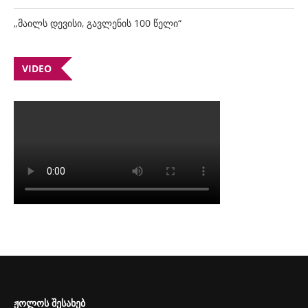
„მაილს დევისი, გავლენის 100 წელი“
VIDEO
ᲟᲝᲚᲝᲡ ᲨᲔᲡᲐᲮᲔᲑ