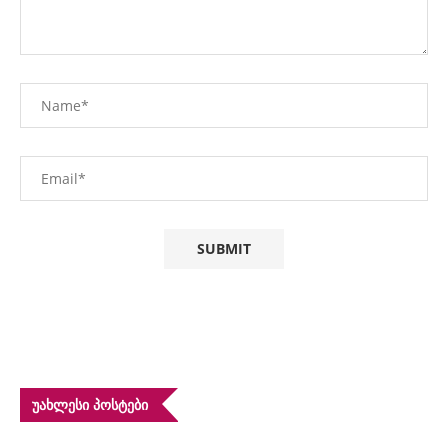
ᲣᲐᲮᲚᲔᲡᲘ ᲞᲝᲡᲢᲔᲑᲘ