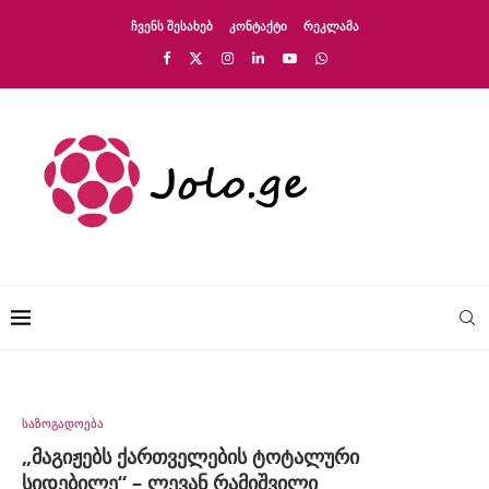
ᲩᲕᲔᲜᲡ ᲨᲔᲡᲐᲮᲔᲑ
ᲙᲝᲜᲢᲐᲥᲢᲘ
ᲠᲔᲙᲚᲐᲛᲐ
საზოგადოება
„მაგიჟებს ქართველების ტოტალური
სიდებილე“ – ლევან რამიშვილი