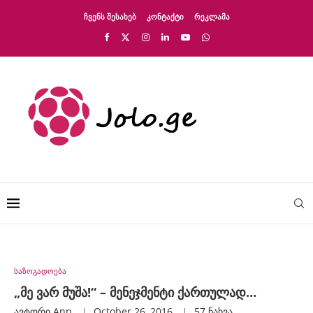
ᲩᲕᲔᲜᲡ ᲨᲔᲡᲐᲮᲔᲑ
ᲙᲝᲜᲢᲐᲥᲢᲘ
ᲠᲔᲙᲚᲐᲛᲐ
საზოგადოება
„მე ვარ მუშა!“ – მენეჯმენტი ქართულად…
ავტორი
Ann
October 26, 2016
57
ნახვა