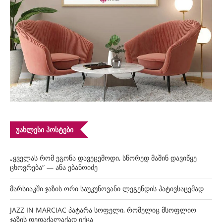
ᲣᲐᲮᲚᲔᲡᲘ ᲞᲝᲡᲢᲔᲑᲘ
„ყველას რომ ეგონა დავეცემოდი, სწორედ მაშინ დავიწყე
ცხოვრება“ — ანა ებანოიძე
მარსიაკში ჯაზის ორი საუკუნოვანი ლეგენდის პატივსაცემად
JAZZ IN MARCIAC პატარა სოფელი, რომელიც მსოფლიო
ჯაზის დედაქალაქად იქცა