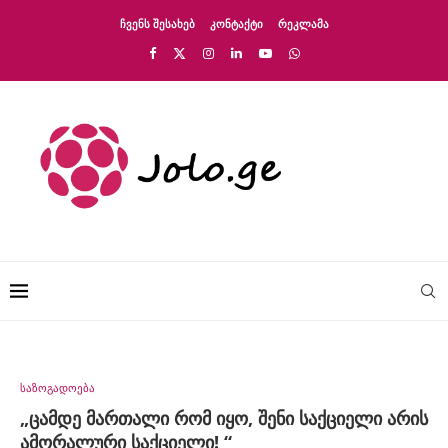
ᲩᲕᲔᲜᲡ ᲨᲔᲡᲐᲮᲔᲑ
ᲙᲝᲜᲢᲐᲥᲢᲘ
ᲠᲔᲙᲚᲐᲛᲐ
საზოგადოება
„ცამდე მართალი რომ იყო, შენი საქციელი არის
ამორალური საქციელი! “