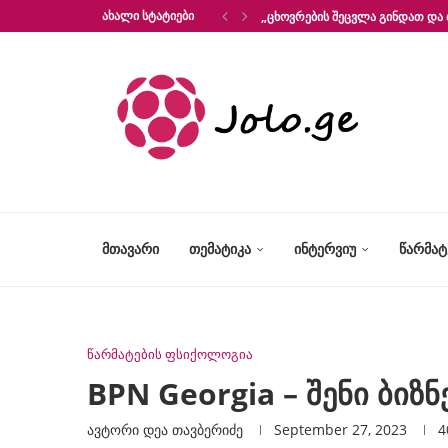
ᲐᲮᲐᲚᲘ ᲡᲢᲐᲢᲘᲔᲑᲘ
„ᲪᲮᲝᲕᲠᲔᲑᲘᲡ ᲨᲔᲪᲕᲚᲐ ᲒᲘᲜᲓᲐᲗ ᲓᲐ 
ᲛᲗᲐᲕᲐᲠᲘ
ᲗᲔᲛᲐᲢᲘᲙᲐ
ᲘᲜᲢᲔᲠᲕᲘᲣ
ᲬᲐᲠᲛᲐ
წარმატების ფსიქოლოგია
BPN Georgia – შენი ბიზნ
ავტორი
Დეა Თავბერიძე
September 27, 2023
4