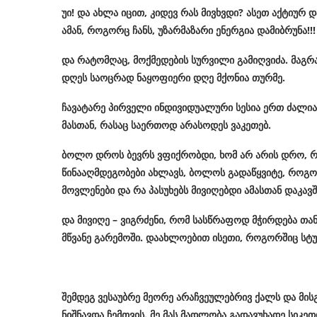
უი
!
და
ახლა
იცით
,
კიდევ
რას
მივხვდი
?
ასეთ
აქტიურ
დ
ამან
,
როგორც
ჩანს
,
უზარმაზარი
ენერგია
დამიბრუნა
!!!
და
რატომღაც
,
მოქმედების
სურვილი
გამიღვიძა
.
მაგრ
დღეს
საოცრად
ნაყოფიერი
დღე
მქონია
თურმე
.
ჩავატარე
პირველი
ინდივიდუალური
სესია
ერთ
ძალია
მასთან
,
რასაც
საერთოდ
არასოდეს
ვაკეთებ
.
ბოლო
დროს
ბევრს
ვფიქრობდი
,
ხომ
არ
არის
დრო
,
რ
წინააღმდეგობები
ახლავს
,
ბოლოს
გადაწყვიტე
,
როგო
მოვლენები
და
რა
პასუხებს
მივიღებდი
ამასთან
დაკავ
და
მივიღე
–
ვიგრძენი
,
რომ
სასწრაფოდ
მჭირდება
თა
მწვანე
გარემოში
.
დაახლოებით
ისეთი
,
როგორშიც
სტ
შემდეგ
ვესაუბრე
მეორე
არაჩვეულებრივ
ქალს
და
მის
ნიშნავდა
ჩემთვის
.
მე
მას
მადლობა
გადავუხადე
სიკეთ