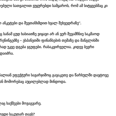
ლებული
სათვალით
ვუყურებდი
სამყაროს
,
რომ
ამ
სიტყვებმაც
კი
ო
ანკეტები
და
შევთანხმდით
ხვალ
შეხვედრაზე
“.
ც
სანამ
ცუდ
ხასიათზე
ვიყავი
არ
ან
ვერ
შევამჩნიე
საკმაოდ
რენინგებზე
–
ესპანეთში
ფინანსების
თემაზე
და
მანგლისში
რად
უკვე
დგება
ჯგუფები
.
რასაკვირველია
,
კიდევ
ბევრი
დაიძრა
.
ძალიან
ეფექტური
სავარჯიშოც
გავაკეთე
და
წარსულში
დავტოვე
ან
მოშორებაც
აუცილებლად
მინდოდა
.
ღაც
საქმეები
მოვაგვარე
.
ოვდი
საკუთარ
თავს
?