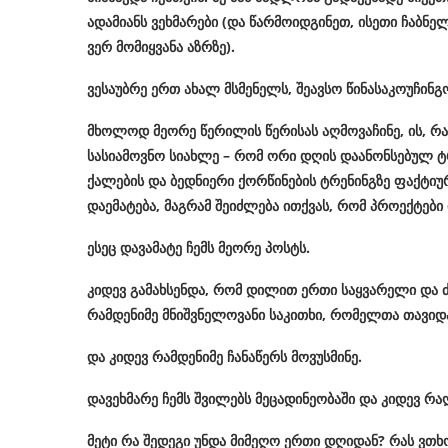
ადამიანს
ვეხმარები
(
და
წარმოიდგინეთ
,
ისეთი
ჩაბნე
ვერ
მომიყვანა
აზრზე
).
ვესაუბრე
ერთ
ახალ
მსმენელს
,
შეავსო
წინასაკოუჩინგ
მხოლოდ
მეორე
წერილის
წერისას
აღმოვაჩინე
,
ის
,
რა
სასიამოვნო
სიახლე
–
რომ
ორი
დღის
დაანონსებულ
ტ
ქალების
და
ბედნიერი
ქორწინების
ტრენინგზე
ფაქტიუ
დაემატება
,
მაგრამ
შეიძლება
ითქვას
,
რომ
პროექტები
ესეც
დავამატე
ჩემს
მეორე
პოსტს
.
კიდევ
გამახსენდა
,
რომ
დილით
ერთი
საყვარელი
და
რამდენიმე
მნიშვნელოვანი
საკითხი
,
რომელთა
თავიდ
და
კიდევ
რამდენიმე
ჩანაწერს
მოვუსმინე
.
დავეხმარე
ჩემს
შვილებს
მეცადინეობაში
და
კიდევ
რა
მეტი
რა
შედეგი
უნდა
მიმეღო
ერთი
დღიდან
?
რას
ვთხ