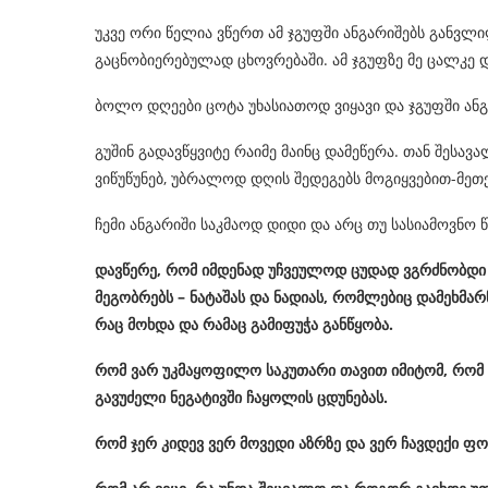
უკვე ორი წელია ვწერთ ამ ჯგუფში ანგარიშებს განვლი
გაცნობიერებულად ცხოვრებაში. ამ ჯგუფზე მე ცალკე დ
ბოლო დღეები ცოტა უხასიათოდ ვიყავი და ჯგუფში ანგ
გუშინ გადავწყვიტე რაიმე მაინც დამეწერა. თან შესავ
ვიწუწუნებ, უბრალოდ დღის შედეგებს მოგიყვებით-მეთქ
ჩემი ანგარიში საკმაოდ დიდი და არც თუ სასიამოვნო
დავწერე
,
რომ
იმდენად
უჩვეულოდ
ცუდად
ვგრძნობდი
მეგობრებს
–
ნატაშას
და
ნადიას
,
რომლებიც
დამეხმარ
რაც
მოხდა
და
რამაც
გამიფუჭა
განწყობა
.
რომ
ვარ
უკმაყოფილო
საკუთარი
თავით
იმიტომ
,
რომ
გავუძელი
ნეგატივში
ჩაყოლის
ცდუნებას
.
რომ
ჯერ
კიდევ
ვერ
მოვედი
აზრზე
და
ვერ
ჩავდექი
ფო