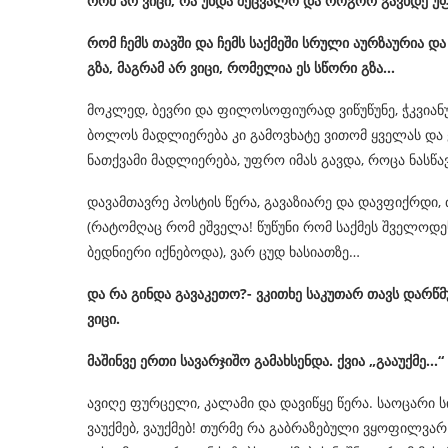
რომ
არ
ვიცი
,
რა
უნდა
შეცვალო
და
როგორ
გავხდე
უ
რომ
ჩემს
თავში
და
ჩემს
საქმეში
სრული
აურზაურია
და
გზა
,
მაგრამ
არ
ვიცი
,
რომელია
ეს
სწორი
გზა
…
მოკლედ, ბევრი და ფილოსოფიურად ვიწუწუნე, ჭკვიან
ბოლოს მადლიერება კი გამოვხატე ვითომ ყველას და 
ნათქვამი მადლიერება, უფრო იმას გავდა, როცა ნასწ
დავამთავრე პოსტის წერა, გავაზიარე და დავფიქრდი, 
(რატომღაც რომ ეშველა! წუწუნი რომ საქმეს შველოდეს,
ბედნიერი იქნებოდა), ვარ ცუდ ხასიათზე…
და
რა
გინდა
გავაკეთო
?-
ვკითხე
საკუთარ
თავს
დარწმ
ვიცი
.
მაშინვე
ერთი
სავარჯიშო
გამახსენდა
.
ქვია
„
გააუქმე
…“
ავიღე ფურცელი, კალამი და დავიწყე წერა. საოცარი ს
ვაუქმებ, ვაუქმებ! თურმე რა გაბრაზებული ვყოფილვა