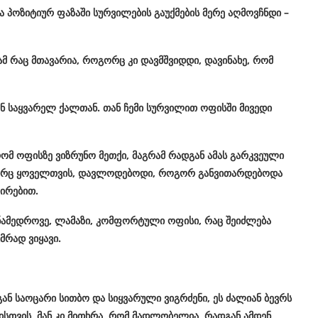
ა
პოზიტიურ
ფაზაში
სურვილების
გაუქმების
მერე
აღმოვჩნდი
–
ამ
რაც
მთავარია
,
როგორც
კი
დავმშვიდდი
,
დავინახე
,
რომ
ნ
საყვარელ
ქალთან
.
თან
ჩემი
სურვილით
ოფისში
მივედი
ომ
ოფისზე
ვიზრუნო
მეთქი
,
მაგრამ
რადგან
ამას
გარკვეული
რც
ყოველთვის
,
დავლოდებოდი
,
როგორ
განვითარდებოდა
შირებით
.
ნამედროვე
,
ლამაზი
,
კომფორტული
ოფისი
,
რაც
შეიძლება
უმრად
ვიყავი
.
გან
საოცარი
სითბო
და
სიყვარული
ვიგრძენი
,
ეს
ძალიან
ბევრს
ისთვის
,
მან
კი
მითხრა
,
რომ
მადლობელია
,
რადგან
ამდენ