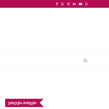
ᲣᲐᲮᲚᲔᲡᲘ ᲞᲝᲡᲢᲔᲑᲘ